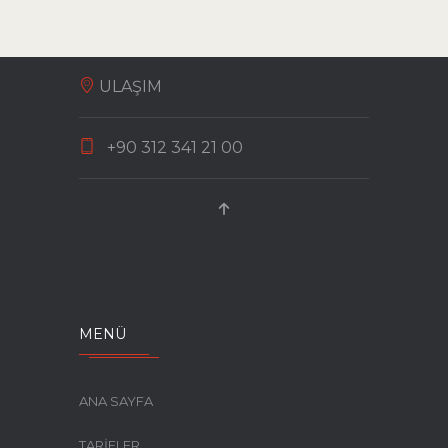
ULAŞIM
+90 312 341 21 00
GIRESUN FINDIKLI YILBAŞI
PASTASI | VIDEO
MENÜ
ANA SAYFA
TARİFLER