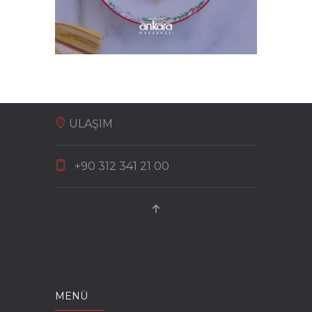
DEREOTLU KREMALI SOMONLU
MAKARNA
ULAŞIM
+90 312 341 21 00
MUZLU İRMIKLI CRUMBLE
MENÜ